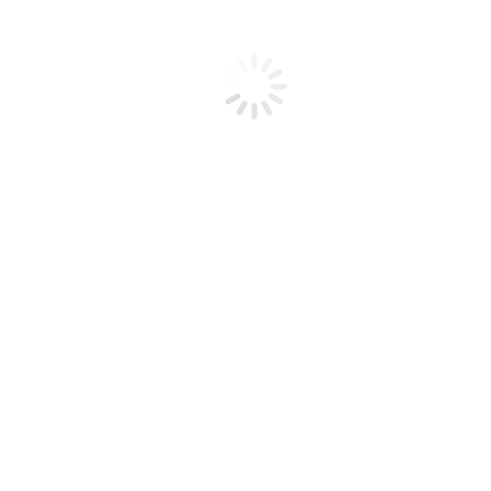
Previous:
Dinkum Pokies Bonus Code
Next:
Sizzling Hot Slot Überblick