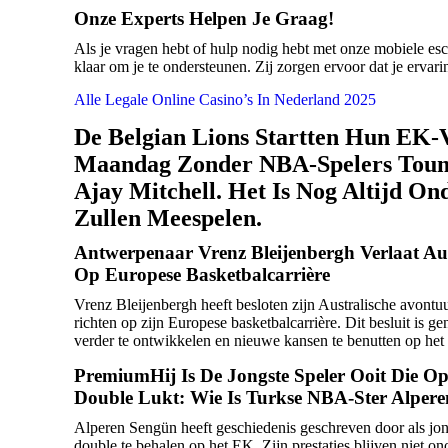
Onze Experts Helpen Je Graag!
Als je vragen hebt of hulp nodig hebt met onze mobiele es
klaar om je te ondersteunen. Zij zorgen ervoor dat je ervari
Alle Legale Online Casino’s In Nederland 2025
De Belgian Lions Startten Hun EK-
Maandag Zonder NBA-Spelers Tou
Ajay Mitchell. Het Is Nog Altijd Ond
Zullen Meespelen.
Antwerpenaar Vrenz Bleijenbergh Verlaat Aus
Op Europese Basketbalcarrière
Vrenz Bleijenbergh heeft besloten zijn Australische avontuu
richten op zijn Europese basketbalcarrière. Dit besluit is
verder te ontwikkelen en nieuwe kansen te benutten op het
PremiumHij Is De Jongste Speler Ooit Die Op
Double Lukt: Wie Is Turkse NBA-Ster Alper
Alperen Sengün heeft geschiedenis geschreven door als jongs
double te behalen op het EK. Zijn prestaties blijven niet