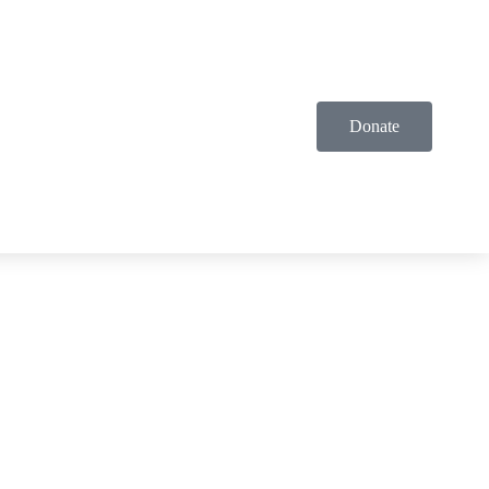
Donate