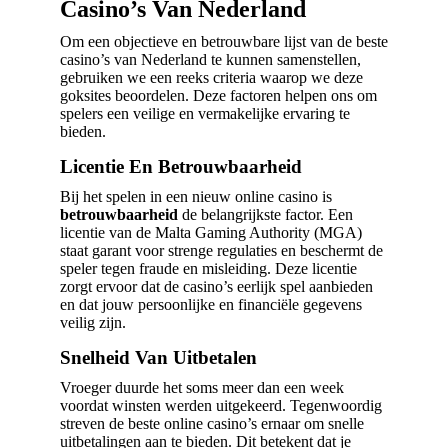
Casino’s Van Nederland
Om een objectieve en betrouwbare lijst van de beste
casino’s van Nederland te kunnen samenstellen,
gebruiken we een reeks criteria waarop we deze
goksites beoordelen. Deze factoren helpen ons om
spelers een veilige en vermakelijke ervaring te
bieden.
Licentie En Betrouwbaarheid
Bij het spelen in een nieuw online casino is
betrouwbaarheid
de belangrijkste factor. Een
licentie van de Malta Gaming Authority (MGA)
staat garant voor strenge regulaties en beschermt de
speler tegen fraude en misleiding. Deze licentie
zorgt ervoor dat de casino’s eerlijk spel aanbieden
en dat jouw persoonlijke en financiële gegevens
veilig zijn.
Snelheid Van Uitbetalen
Vroeger duurde het soms meer dan een week
voordat winsten werden uitgekeerd. Tegenwoordig
streven de beste online casino’s ernaar om snelle
uitbetalingen aan te bieden. Dit betekent dat je