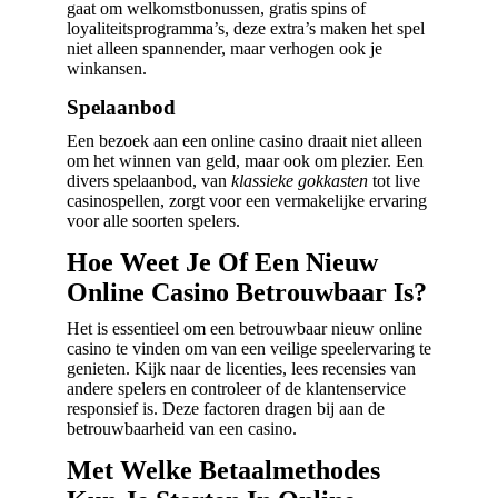
gaat om welkomstbonussen, gratis spins of
loyaliteitsprogramma’s, deze extra’s maken het spel
niet alleen spannender, maar verhogen ook je
winkansen.
Spelaanbod
Een bezoek aan een online casino draait niet alleen
om het winnen van geld, maar ook om plezier. Een
divers spelaanbod, van
klassieke gokkasten
tot live
casinospellen, zorgt voor een vermakelijke ervaring
voor alle soorten spelers.
Hoe Weet Je Of Een Nieuw
Online Casino Betrouwbaar Is?
Het is essentieel om een betrouwbaar nieuw online
casino te vinden om van een veilige speelervaring te
genieten. Kijk naar de licenties, lees recensies van
andere spelers en controleer of de klantenservice
responsief is. Deze factoren dragen bij aan de
betrouwbaarheid van een casino.
Met Welke Betaalmethodes